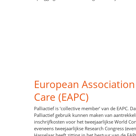
European Association f
Care (EAPC)
Palliactief is ‘collective member’ van de EAPC. Da
Palliactief gebruik kunnen maken van aantrekkel
inschrijfkosten voor het tweejaarlijkse World Co
eveneens tweejaarlijkse Research Congress (even 
Hasselaar heeft zitting in het bestuur van de EAP