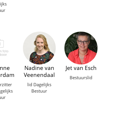
ijks
uur
enne
Nadine van
Jet van Esch
rdam
Veenendaal
Bestuurslid
rzitter
lid Dagelijks
gelijks
Bestuur
uur