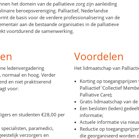
nnen het domein van de palliatieve zorg zijn aanleiding
linaire beroepsvereniging. Palliactief, Nederlandse
vormt de basis voor de verdere professionalisering van de
lementair aan de bestaande organisaties in de palliatieve
zoekt voortdurend de samenwerking.
ten
Voordelen
ene ledenvergadering
Het lidmaatschap van Palliactie
ag, normaal en hoog. Verder
Korting op toegangsprijzen
end en niet praktiserend
Palliactief 'Collectief Memb
agt voor:
Palliative Care);
Gratis lidmaatschap van de
Een besloten (leden) gedeel
ligers en studenten €28,00 per
informatie;
Actuele informatie via nieu
 specialisten, paramedici,
Reductie op toegangsprijze
estelijk verzorgers en
die georganiseerd worden do